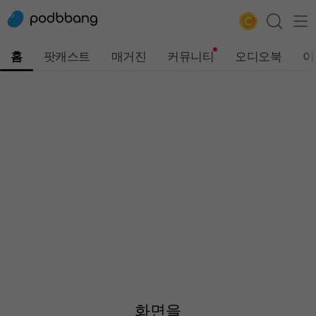
홈
팟캐스트
매거진
커뮤니티
오디오북
이
화면을