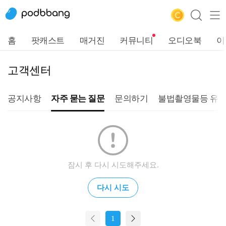
홈
팟캐스트
매거진
커뮤니티
오디오북
이
고객센터
공지사항
자주 묻는 질문
문의하기
불법촬영물등 유통
잠시 후 다시 시도해주세요.
다시 시도
1