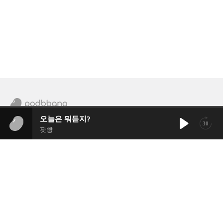
오늘은 뭐듣지?
30
팟빵에 게시된 모든 콘텐츠들은 저작권법에 의거 보호받고 있습니다.
팟빵
사업자 정보
이용약관
개인정보처리방침
청소년 보호정책
권리침해신고센터
불법촬영물등 유통 신고
고객센터