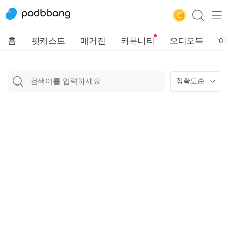
홈
팟캐스트
매거진
커뮤니티
오디오북
이
정확도순