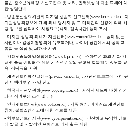
불법·청소년유해정보 신고접수 및 처리, 인터넷상의 각종 피해에 대
한 상담안내
- 방송통신심의위원회 디지털 성범죄 신고센터(www.koces.or.kr) : 디
지털성범죄정보에 대해 피해 당사자 및 그 대리인의 신청에 의해 해
당 정보를 심의하여 시정요구(삭제, 접속차단) 등의 조치
- 디지털 성범죄 피해자 지원센터(www.women1366.kr) : 동의 없는
사진이나 영상이촬영되어 유포되거나, 사이버 공간에서의 성적 괴
롭힘 등 상담 및 피해자 지원
- 인터넷중독예방상담센터(www.iapc.or.kr) : 스마트폰 과의존 과 인
터넷 중독 예방해소 전문 기관으로 삷의 균형을 회복할수 있도록 교
육, 상담등을 지원
- 개인정보침해신고센터(privacy.kisa.or.kr) : 개인정보보호에 대한 규
정 이행여부 감사 및 신고
- 한국저작권위원회(www.copyright.or.kr) : 저작권 제도에 대한 심의
와 저작권분쟁 조정 및 상담
- 인터넷보호나라(www.boho.or.kr) : 각종 해킹, 바이러스 개인정보
침해, 불법스팸신고에 대한 정보를 제공
- 학부모정보감사단(www.cyberparents.or.kr) : 건전하고 유익한 정보
의 발굴 및 자발적인 유해정보 감시 활동 지원