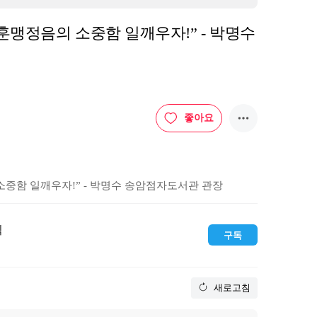
, 훈맹정음의 소중함 일깨우자!” - 박명수
좋아요
 소중함 일깨우자!” - 박명수 송암점자도서관 관장
픽
구독
새로고침