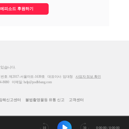
에피소드 후원하기
 있습니다.
: 제2017-서울마포-1639호
대표이사: 임대청
사업자 정보 확인
-8080
이메일: help@podbbang.com
침해신고센터
불법촬영물등 유통 신고
고객센터
10
30
0:00:00 / 0:00:00