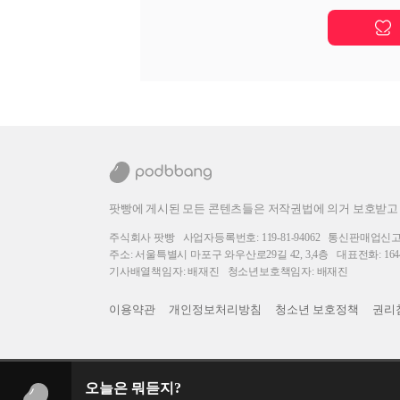
팟빵에 게시된 모든 콘텐츠들은 저작권법에 의거 보호받고
주식회사 팟빵
사업자등록번호: 119-81-94062
통신판매업신고번호
주소: 서울특별시 마포구 와우산로29길 42, 3,4층
대표전화: 1644
기사배열책임자: 배재진
청소년보호책임자: 배재진
이용약관
개인정보처리방침
청소년 보호정책
권리
오늘은 뭐듣지?