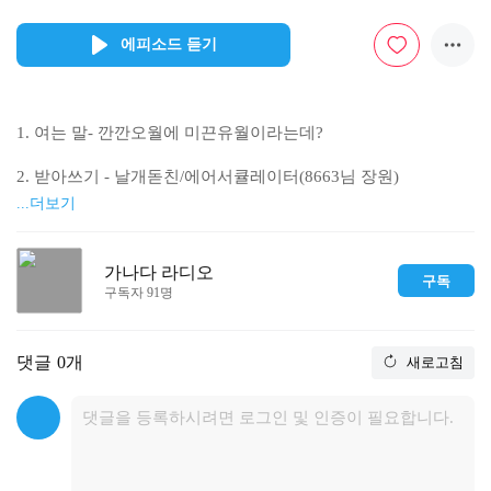
에피소드 듣기
1. 여는 말- 깐깐오월에 미끈유월이라는데?

2. 받아쓰기 - 날개돋친/에어서큘레이터(8663님 장원)

...더보기
(1) 돋힌(×) 돋친(0)

(2) 에어서큘레이터 : 공기순환기로 순화

가나다 라디오
구독
3. 마음에 들린다 - 찰스 스펄전, <지금 하십시오>
구독자 91명
댓글
0개
새로고침