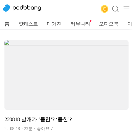
홈
팟캐스트
매거진
커뮤니티
오디오북
이
220818 날개가 ‘돋친’? ‘돋힌’?
7
22.08.18
23분
좋아요