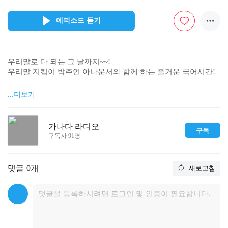
에피소드 듣기
우리말로 다 되는 그 날까지~~!

우리말 지킴이 박주언 아나운서와 함께 하는 즐거운 국어시간!

1. 여는 말 : 단풍철 맞이! 나무와 관련된 우리 속담 2탄!

...더보기
2. 우리말 알림이와 함께 하는 한글 이야기

- 이번 주 알림이의 수식어는?

가나다 라디오
구독
- 주수빈 알림이가 가져온새소식은 무엇일까요?

구독자 91명
댓글
0개
새로고침