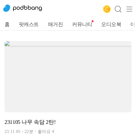
홈
팟캐스트
매거진
커뮤니티
오디오북
이
231105 나무 속담 2탄!
4
23.11.05
22분
좋아요