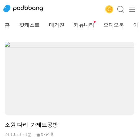
홈
팟캐스트
매거진
커뮤니티
오디오북
이
소원 다리_가제트공방
0
24.10.23
1분
좋아요