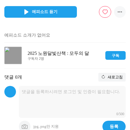
에피소드 듣기
에피소드 소개가 없어요
2025 노원달빛산책 : 모두의 달
구독
구독자 2명
댓글
0개
새로고침
0/500
jpg, png만 지원
등록