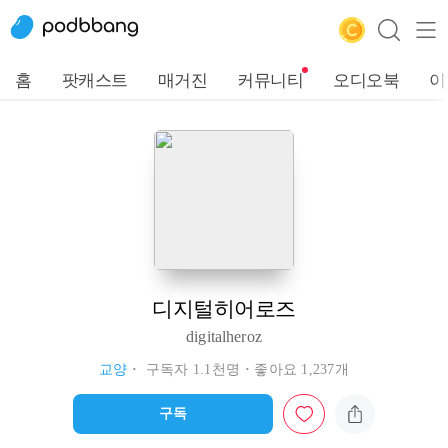
홈
팟캐스트
매거진
커뮤니티
오디오북
이
디지털히어로즈
digitalheroz
교양
구독자 1.1천명
좋아요 1,237개
구독