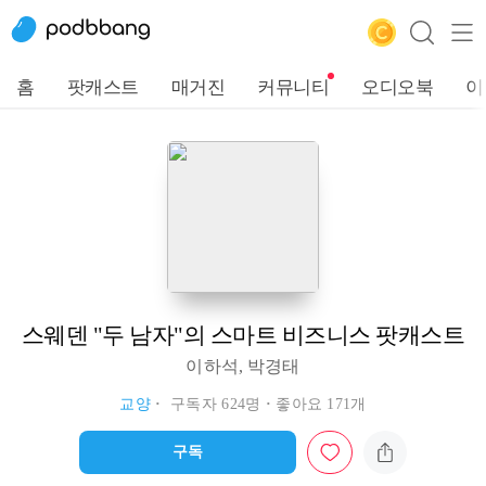
홈
팟캐스트
매거진
커뮤니티
오디오북
이
스웨덴 "두 남자"의 스마트 비즈니스 팟캐스트
이하석, 박경태
교양
구독자 624명
좋아요 171개
구독