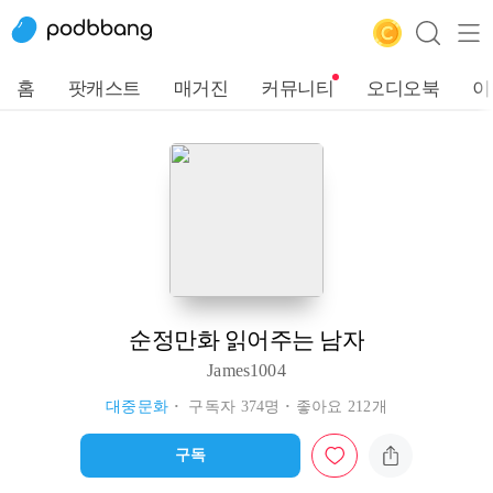
홈
팟캐스트
매거진
커뮤니티
오디오북
이
순정만화 읽어주는 남자
James1004
대중문화
구독자 374명
좋아요 212개
구독