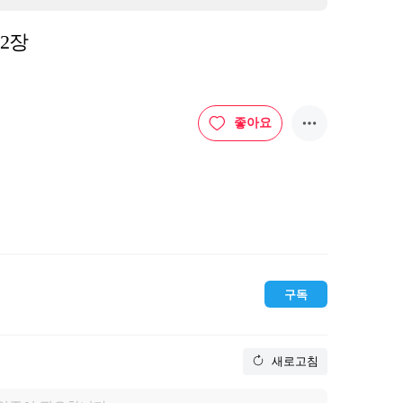
52장
좋아요
구독
새로고침