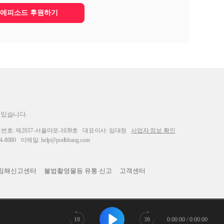
에피소드 후원하기
 있습니다.
: 제2017-서울마포-1639호
대표이사: 임대청
사업자 정보 확인
-8080
이메일: help@podbbang.com
침해신고센터
불법촬영물등 유통 신고
고객센터
10
30
0:00:00 / 0:00:00