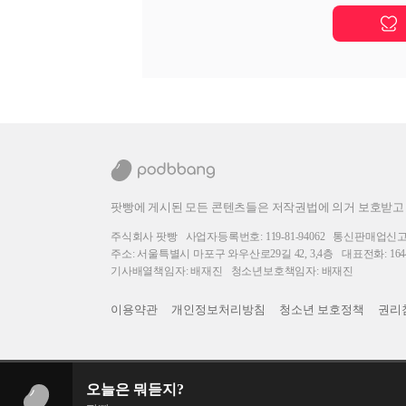
팟빵에 게시된 모든 콘텐츠들은 저작권법에 의거 보호받고
주식회사 팟빵
사업자등록번호: 119-81-94062
통신판매업신고번호
주소: 서울특별시 마포구 와우산로29길 42, 3,4층
대표전화: 1644
기사배열책임자: 배재진
청소년보호책임자: 배재진
이용약관
개인정보처리방침
청소년 보호정책
권리
오늘은 뭐듣지?