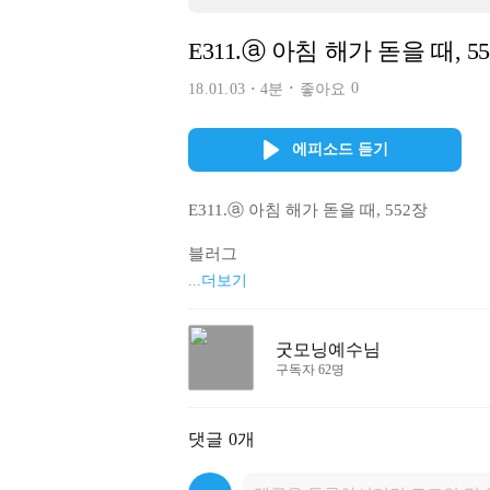
E311.ⓐ 아침 해가 돋을 때, 5
0
18.01.03
4분
좋아요
에피소드 듣기
E311.ⓐ 아침 해가 돋을 때, 552장

블러그

http://blog.naver.com/gm-jesus

...더보기
밴드

http://band.us/@jesuschrist

굿모닝예수님
구독자 62명
문의 메일 gkcokr@gmail.com
댓글
0개