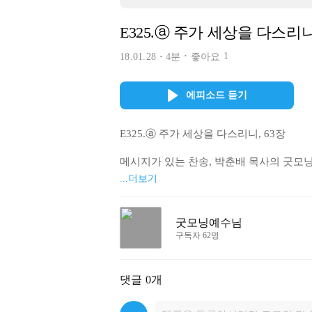
E325.ⓐ 주가 세상을 다스리니
1
18.01.28
4분
좋아요
에피소드 듣기
E325.ⓐ 주가 세상을 다스리니, 63장

메시지가 있는 찬송, 박춘배 목사의 굿모닝
...더보기
블러그

http://blog.naver.com/gm-jesus

굿모닝예수님
밴드

구독자 62명
http://band.us/@jesuschrist

문의 메일 gkcokr@gmail.com
댓글
0개