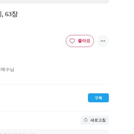
, 63장
좋아요
예수님

구독
새로고침