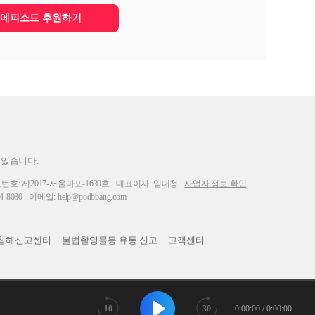
에피소드 후원하기
 있습니다.
: 제2017-서울마포-1639호
대표이사: 임대청
사업자 정보 확인
-8080
이메일: help@podbbang.com
침해신고센터
불법촬영물등 유통 신고
고객센터
10
30
0:00:00 / 0:00:00