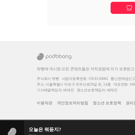
팟빵에 게시된 모든 콘텐츠들은 저작권법에 의거 보호받고
주식회사 팟빵
사업자등록번호: 119-81-94062
통신판매업신고번호
주소: 서울특별시 마포구 와우산로29길 42, 3,4층
대표전화: 1644
기사배열책임자: 배재진
청소년보호책임자: 배재진
이용약관
개인정보처리방침
청소년 보호정책
권리
오늘은 뭐듣지?