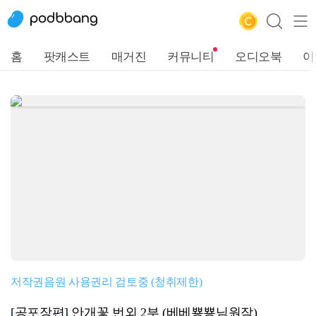
홈
팟캐스트
매거진
커뮤니티
오디오북
이
저작권음원 사용권리 검토중 (청취제한)
[공포장편]
안개꽃 번외 2부 (베베뿅뿅님원작)