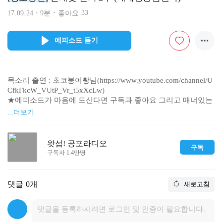
33
17.09.24
9분
좋아요
에피소드 듣기
목소리 출연 : 초코붕어빵님(https://www.youtube.com/channel/U
CfkFkcW_VUtP_Vr_t5xXcLw)

★에피소드가 마음에 드신다면 구독과 좋아요 그리고 매너있는 
댓글 부탁드려요!

...더보기
※과학적으로 증명되지 않은 귀신과 초자연 심령 미스테리 괴담
을 

다루고 있으므로 재미로 감상해주세요

왓섭! 공포라디오
구독
사연 보내실 곳 / 커뮤니티

구독자 1.4만명
http://cafe.naver.com/coolseob

문의

coolseob@gmail.com

댓글
0개
새로고침
공포라디오 유튜브

https://www.youtube.com/user/coolseob

카카오TV

http://tv.kakao.com/channel/2683978
