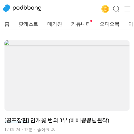
홈
팟캐스트
매거진
커뮤니티
오디오북
이
[공포장편]
안개꽃 번외 3부 (베베뿅뿅님원작)
36
17.09.24
12분
좋아요