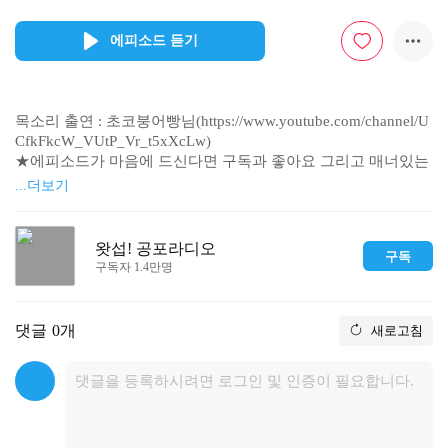
에피소드 듣기
목소리 출연 : 초코붕어빵님(https://www.youtube.com/channel/U
CfkFkcW_VUtP_Vr_t5xXcLw)

★에피소드가 마음에 드신다면 구독과 좋아요 그리고 매너있는 
댓글 부탁드려요!

...더보기
※과학적으로 증명되지 않은 귀신과 초자연 심령 미스테리 괴담
을 

다루고 있으므로 재미로 감상해주세요

왓섭! 공포라디오
구독
사연 보내실 곳 / 커뮤니티

구독자 1.4만명
http://cafe.naver.com/coolseob

문의

coolseob@gmail.com

댓글
0개
새로고침
공포라디오 유튜브

https://www.youtube.com/user/coolseob

카카오TV

http://tv.kakao.com/channel/2683978

네이버TV
