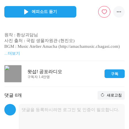
에피소드 듣기
원작 : 환상괴담님

사진 출처 : 국립 생물자원관 (현진오)

BGM : Music Atelier Amacha (http://amachamusic.chagasi.com) 

------------------------------------------

...더보기
※ 과학적으로 증명되지 않은 귀신과 초자연 심령 미스테리 괴
담을

다루고 있으므로 재미로 감상해주세요

왓섭! 공포라디오
구독
------------------------------------------

구독자 1.4만명
▣ 사연 보내실 곳 / 커뮤니티 http://cafe.naver.com/coolseob

▣ 비지니스 문의 coolseob@gmail.com

▣ 유튜브 https://www.youtube.com/user/coolseob?sub_confirmat
댓글
0개
새로고침
ion=1

▣ 공포괴담집 오디오북

http://m.podbbang.com/audiobook/channel?id=1772056

http://m.podbbang.com/audiobook/channel?id=1772604

▣ 아프리카TV http://bj.afreecatv.com/seob

▣ 카카오 TV http://tv.kakao.com/channel/2683978
