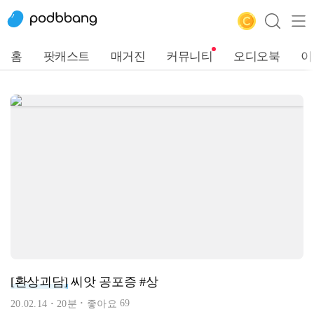
홈
팟캐스트
매거진
커뮤니티
오디오북
이
[환상괴담]
씨앗 공포증 #상
69
20.02.14
20분
좋아요