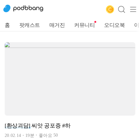
홈
팟캐스트
매거진
커뮤니티
오디오북
이
[환상괴담]
씨앗 공포증 #하
50
20.02.14
19분
좋아요