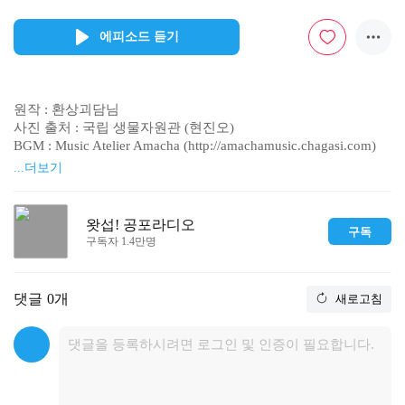
에피소드 듣기
원작 : 환상괴담님

사진 출처 : 국립 생물자원관 (현진오)

BGM : Music Atelier Amacha (http://amachamusic.chagasi.com) 

------------------------------------------

...더보기
※ 과학적으로 증명되지 않은 귀신과 초자연 심령 미스테리 괴
담을

다루고 있으므로 재미로 감상해주세요

왓섭! 공포라디오
구독
------------------------------------------

구독자 1.4만명
▣ 사연 보내실 곳 / 커뮤니티 http://cafe.naver.com/coolseob

▣ 비지니스 문의 coolseob@gmail.com

▣ 유튜브 https://www.youtube.com/user/coolseob?sub_confirmat
댓글
0개
새로고침
ion=1

▣ 공포괴담집 오디오북

http://m.podbbang.com/audiobook/channel?id=1772056

http://m.podbbang.com/audiobook/channel?id=1772604

▣ 아프리카TV http://bj.afreecatv.com/seob

▣ 카카오 TV http://tv.kakao.com/channel/2683978
