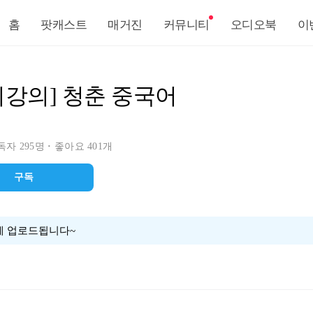
홈
팟캐스트
매거진
커뮤니티
오디오북
이
니강의] 청춘 중국어
자 295명
좋아요 401개
구독
에 업로드됩니다~