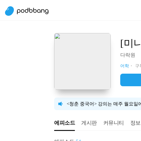
[미
다락원
어학
구독
<청춘 중국어> 강의는 매주 월요일
에피소드
게시판
커뮤니티
정보