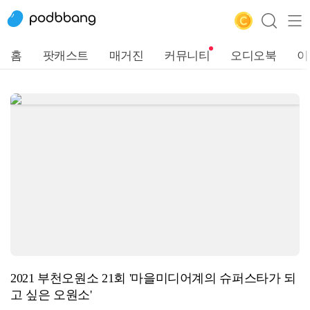
홈
팟캐스트
매거진
커뮤니티
오디오북
이
2021 부천오원소 21회 '마을미디어계의 슈퍼스타가 되
고 싶은 오원소'