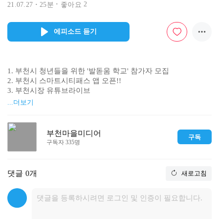
2
21.07.27
25분
좋아요
에피소드 듣기
1. 부천시 청년들을 위한 '발돋움 학교' 참가자 모집

2. 부천시 스마트시티패스 앱 오픈!!

3. 부천시장 유튜브라이브

...더보기
본 콘텐츠는 경기도, 경기콘텐츠진흥원, 부천문화재단 시민미디
어센터의 마을미디어 지원사업을 통해 제작되었습니다.
부천마을미디어
구독
구독자 335명
댓글
0개
새로고침