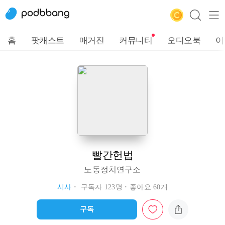
홈
팟캐스트
매거진
커뮤니티
오디오북
이
빨간헌법
노동정치연구소
시사
구독자 123명
좋아요 60개
구독