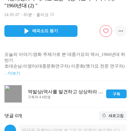
"1960년대 (2) "
15
24.05.07
85분
좋아요
에피소드 듣기
오늘의 이야기:영화 주제가로 본 대중가요의 역사_1960년대 하
반기

초대손님:이영미(대중문화연구자) 이준희(옛가요 전문 연구자)

...더보기
<만추>

영화: 1966년 12월 명보극장에서 개봉. 이만희 연출, 신성일·문
정숙 등 출연. 

역발상(역사를 발견하고 상상하라 미래를)
구독
주제가: 1966년 황인자(?) 노래. 김지헌(?) 작사, 전정근 작곡. 19
구독자 4.4천명
98년 영화음악작곡가협회에서 제작한 <한국 영화음악 기록사> 
CD에만 수록

댓글
0개
새로고침
<안개>

영화: 1967년 10월 아카데미극장에서 개봉. 김수용 연출, 신성일
·윤정희 등 출연. 원작은 1964년 10월 잡지 <사상계>에 발표된 