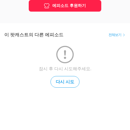
도 흥미로운 자료.

에피소드 후원하기
<사랑>

영화: 1968년 2월 국도극장에서 개봉. 강대진 연출, 문희·신영균
·김지미·이순재 등 출연. 원작은 1938년 11월에 발표된 이광수
의 소설

이 팟캐스트의 다른 에피소드
전체보기
주제가: 1968년 김하정 노래. 유한철 작사, 황문평 작곡

1940년대 연극으로도 인기를 누렸던 이야기. 영화와는 다른 연
극 주제가도 존재(이재호 작곡). ‘제2의 패티김’으로 주목을 받
았던 김하정의 데뷔곡

잠시 후 다시 시도해주세요.
<우수>

영화: 1967년 9월 아카데미극장에서 개봉한 <형수>. 이형표 연
다시 시도
출, 고은아·남진·남궁원 등 출연. 원작은 1967년 3월부터 한 달 
동안 MBC 라디오에서 방송된 김석야 작 연속극

주제가: 1967년 남진 노래. 정두수 작사, 박춘석 작곡

<미워도 다시 한 번>

영화: 1969년 3월 국도극장에서 개봉한 <속 미원도 다시 한 번>. 
1968년 7월 개봉 <미워도 다시 한 번>의 후속작. 문희·신영균·김
정훈 등 출연. 
