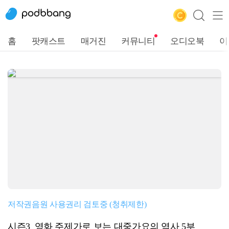
홈
팟캐스트
매거진
커뮤니티
오디오북
이
저작권음원 사용권리 검토중 (청취제한)
시즌3_영화 주제가로 보는 대중가요의 역사 5부_