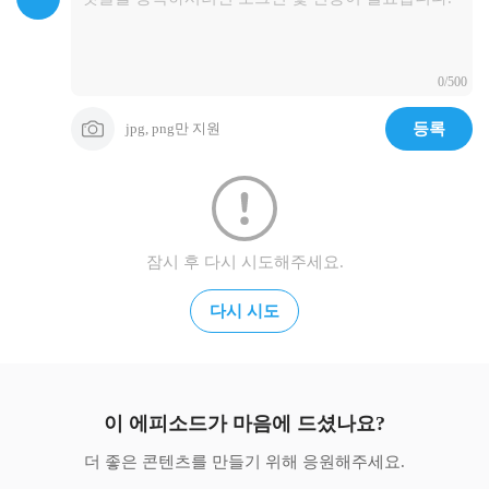
김승옥의 소설 <무진기행>

주제가: 1967년 정훈희 노래. 박현 작사, 이봉조 작곡. 정훈희 노
래 몇 달 전에 가사가 다 붙지 않은 자니브라더즈의 노래로 먼저 
0/500
발표

<하와이 연정>

jpg, png만 지원
등록
영화: 1967년 1월 국도극장에서 개봉. 현상열 연출, 김진규·남정
임·김희갑 등 출연

주제가: 1967년 패티김 노래. 주동진 작사, 길옥윤 작곡

‘총천연색 시네마스코프’, ‘사상 최초의 하와이 올 로케’ 작품. 
주제가 작사자인 주동진은 영화 제작자이기도. 영화 원작자인 
잠시 후 다시 시도해주세요.
홍진아는 <백치 아다다> 작사자였던 홍은원

다시 시도
<팔도강산>

영화: 1967년 2월 국도극장에서 개봉. 배석인 연출, 김희갑·황정
순 등 ‘17대 스타’와 현인 등 가수 출연

주제가: 1967년 최희준·자니브라더즈 노래. 신봉승 작사, 이봉조 
작곡

이 에피소드가 마음에 드셨나요?
가장 성공적인 국책영화로 기억되는 작품(국립영화제작소 제
더 좋은 콘텐츠를 만들기 위해 응원해주세요.
작). 이후 몇 년간 속편도 줄줄이 등장. 뮤직비디오(?) 관점에서