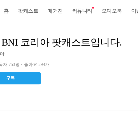
홈
팟캐스트
매거진
커뮤니티
오디오북
이
 BNI 코리아 팟캐스트입니다.
리아
자 753명
좋아요 294개
구독