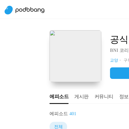
공식
BNI 코
교양
구독
에피소드
게시판
커뮤니티
정보
에피소드
401
전체