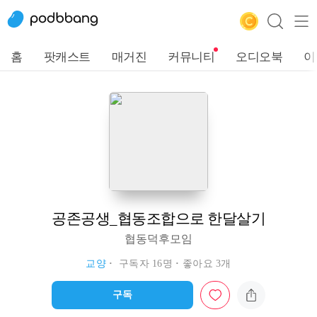
홈
팟캐스트
매거진
커뮤니티
오디오북
이
공존공생_협동조합으로 한달살기
협동덕후모임
교양
구독자 16명
좋아요 3개
구독