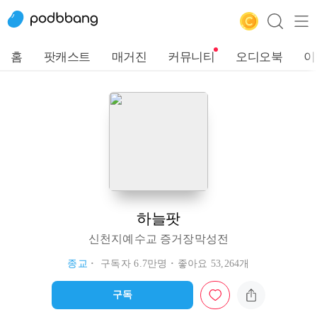
홈
팟캐스트
매거진
커뮤니티
오디오북
이
하늘팟
신천지예수교 증거장막성전
종교
구독자 6.7만명
좋아요 53,264개
구독