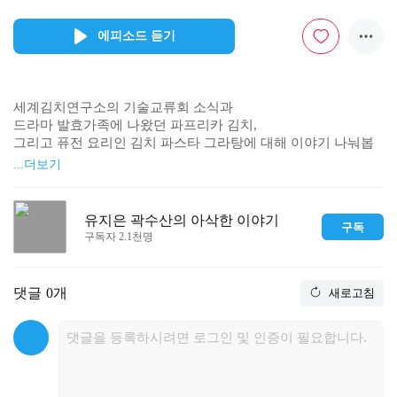
에피소드 듣기
세계김치연구소의 기술교류회 소식과

드라마 발효가족에 나왔던 파프리카 김치,

그리고 퓨전 요리인 김치 파스타 그라탕에 대해 이야기 나눠봅
니다.
...더보기
유지은 곽수산의 아삭한 이야기
구독
구독자 2.1천명
댓글
0개
새로고침