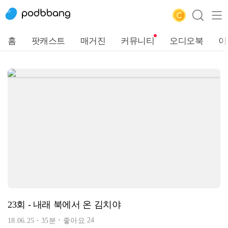
홈
팟캐스트
매거진
커뮤니티
오디오북
이
23회 - 내래 북에서 온 김치야
24
18.06.25
35분
좋아요