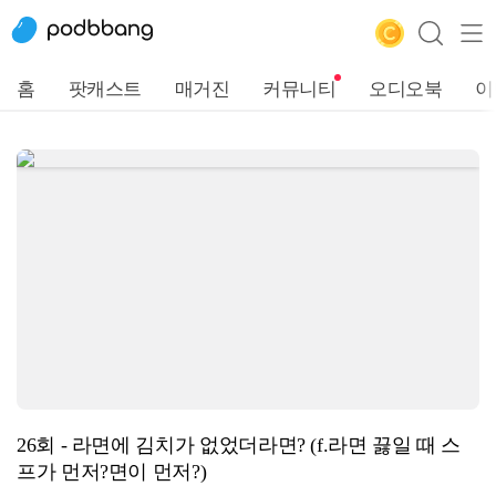
홈
팟캐스트
매거진
커뮤니티
오디오북
이
26회 - 라면에 김치가 없었더라면? (f.라면 끓일 때 스
프가 먼저?면이 먼저?)