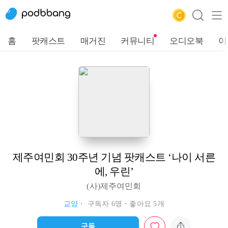
홈
팟캐스트
매거진
커뮤니티
오디오북
이
제주여민회 30주년 기념 팟캐스트 ‘나이 서른
에, 우린’
(사)제주여민회
교양
구독자 6명
좋아요 5개
구독