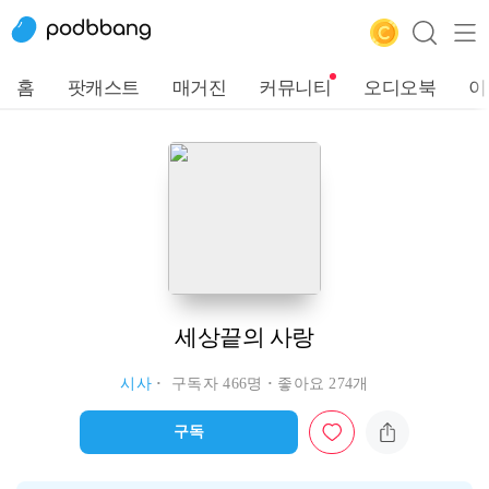
홈
팟캐스트
매거진
커뮤니티
오디오북
이
세상끝의 사랑
시사
구독자 466명
좋아요 274개
구독