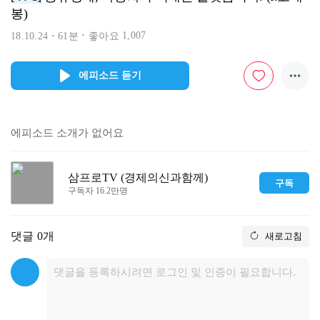
봉)
1,007
18.10.24
61분
좋아요
에피소드 듣기
에피소드 소개가 없어요
삼프로TV (경제의신과함께)
구독
구독자 16.2만명
댓글
0개
새로고침