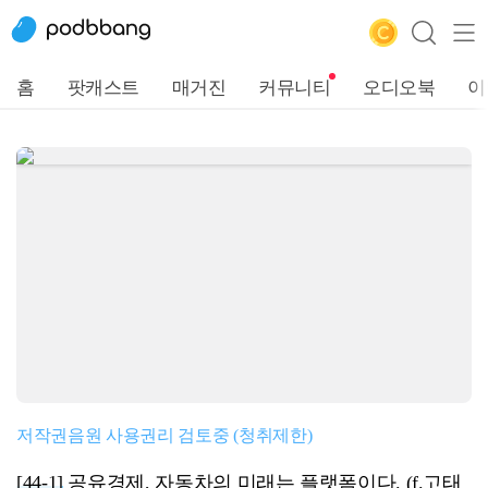
홈
팟캐스트
매거진
커뮤니티
오디오북
이
저작권음원 사용권리 검토중 (청취제한)
[44-1]
공유경제, 자동차의 미래는 플랫폼이다. (f.고태