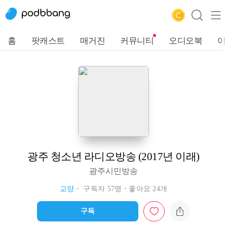
홈
팟캐스트
매거진
커뮤니티
오디오북
이
광주 청소년 라디오방송 (2017년 이래)
광주시민방송
교양
구독자 57명
좋아요 24개
구독