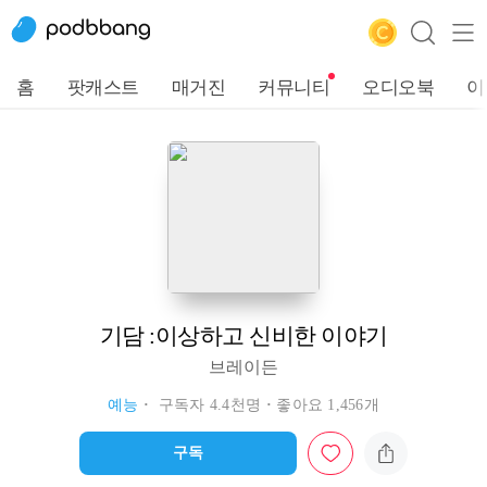
홈
팟캐스트
매거진
커뮤니티
오디오북
이
기담 :이상하고 신비한 이야기
브레이든
예능
구독자 4.4천명
좋아요 1,456개
구독