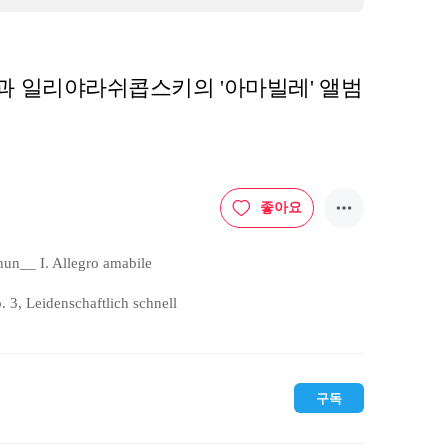
과 일리야라쉬콥스키의 '아마빌레' 앨범
좋아요
un__ I. Allegro amabile

3, Leidenschaftlich schnell

9

 Allegro animato - Prestissimo

구독
 the Lonely Heart (Arr. M. Elman for Violin & Piano)