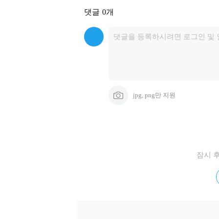
댓글
0개
jpg, png만 지원
잠시 