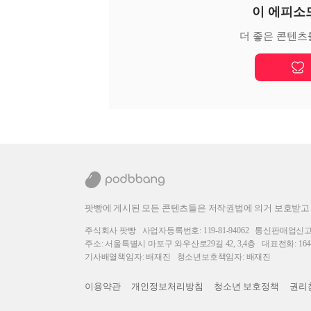
이 에피소
더 좋은 콘텐츠
팟빵에 게시된 모든 콘텐츠들은 저작권법에 의거 보호받고
주식회사 팟빵
사업자등록번호: 119-81-94062
통신판매업신고번호
주소: 서울특별시 마포구 와우산로29길 42, 3,4층
대표전화: 1644
기사배열책임자: 배재진
청소년보호책임자: 배재진
이용약관
개인정보처리방침
청소년 보호정책
권리