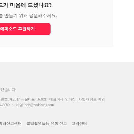
드가 마음에 드셨나요?
를 만들기 위해 응원해주세요.
에피소드 후원하기
 있습니다.
: 제2017-서울마포-1639호
대표이사: 임대청
사업자 정보 확인
-8080
이메일: help@podbbang.com
침해신고센터
불법촬영물등 유통 신고
고객센터