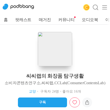
홈
팟캐스트
매거진
커뮤니티
오디오북
이
씨씨랩의 화장품 탐구생활
소비자콘텐츠연구소,씨씨랩,CCLab(ConsumerContentsLab)
교양
구독자 24명
좋아요 16개
구독