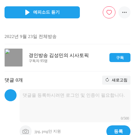
에피소드 듣기
2022년 9월 23일 전체방송
경인방송 김성민의 시사토픽
구독
구독자 95명
댓글
0개
새로고침
0/500
jpg, png만 지원
등록