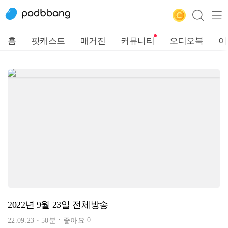
홈
팟캐스트
매거진
커뮤니티
오디오북
이
2022년 9월 23일 전체방송
0
22.09.23
50분
좋아요