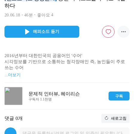
하다
4
20.06.18
46분
좋아요
에피소드 듣기
2016년부터 대한민국의 공용어인 '수어'

시각정보를 기반으로 소통하는 청각장애인 즉, 농인들이 주로 
쓰는 수어

손과 몸의 동작과 다양한 표정을 활용해 소통하는 수어를 예술
...더보기
로 만드는 사람이 있다.

랩퍼, 댄서, 배우, 공연연출가 등 농인 아티스트들과 함께 척박
한 국내 농 문화를 개척하며, 

문제적 인터뷰, 헤이리슨
구독
농인들의 문화와 예술을 알리고 있는 핸드스피크 정정윤 대표와
구독자 1.1천명
의 문제적 인터뷰
댓글
0개
새로고침