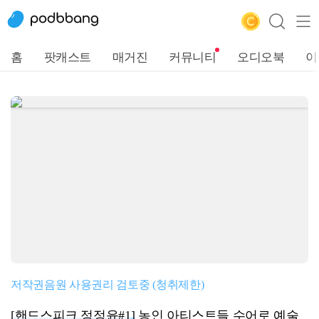
홈
팟캐스트
매거진
커뮤니티
오디오북
이
저작권음원 사용권리 검토중 (청취제한)
[핸드스피크 정정윤#1]
농인 아티스트들 수어로 예술