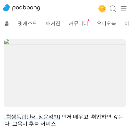
홈
팟캐스트
매거진
커뮤니티
오디오북
이
[학생독립만세 장윤석#1]
먼저 배우고, 취업하면 갚는
다. 교육비 후불 서비스