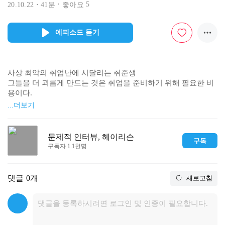
5
20.10.22
41분
좋아요
에피소드 듣기
사상 최악의 취업난에 시달리는 취준생

그들을 더 괴롭게 만드는 것은 취업을 준비하기 위해 필요한 비
용이다.

취업준비를 위한 교육비, 생활비 등을 마련하느라 취업은 점점 
...더보기
늦어진다.

학생의 진정한 독립을 꿈꾸며

문제적 인터뷰, 헤이리슨
구독
원하는 교육과정을 먼저 배우고, 취업해서 돈을 벌면 갚을 수 있
구독자 1.1천명
게 돕는 

교육비 후불 서비스 '학생독립만세' 장윤석 대표와의 문제적 인
터뷰 
댓글
0개
새로고침