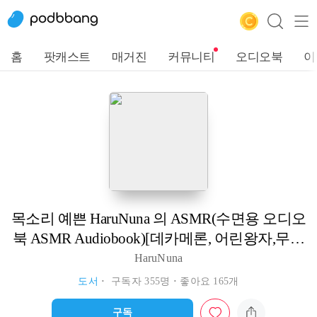
(공포.괴담)천일야화(아라비안나이트)]
홈
팟캐스트
매거진
커뮤니티
오디오북
이
목소리 예쁜 HaruNuna 의 ASMR(수면용 오디오
북 ASMR Audiobook)[데카메론, 어린왕자,무서
운이야기(공포.괴담)천일야화(아라비안나이
HaruNuna
트)]
도서
구독자 355명
좋아요 165개
구독