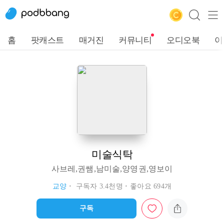
홈
팟캐스트
매거진
커뮤니티
오디오북
이
미술식탁
사브레,권쌤,남미술,양영권,영보이
교양
구독자 3.4천명
좋아요 694개
구독