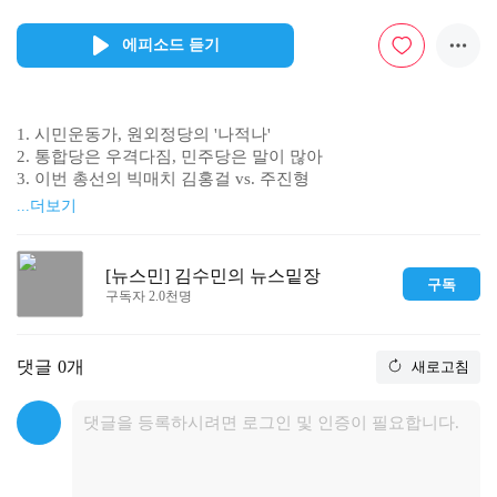
에피소드 듣기
1. 시민운동가, 원외정당의 '나적나'

2. 통합당은 우격다짐, 민주당은 말이 많아

3. 이번 총선의 빅매치 김홍걸 vs. 주진형

4. 밥 먹을 때도 놀러갈 때도 '위성정당은 빼고'
...더보기
[뉴스민] 김수민의 뉴스밑장
구독
구독자 2.0천명
댓글
0개
새로고침