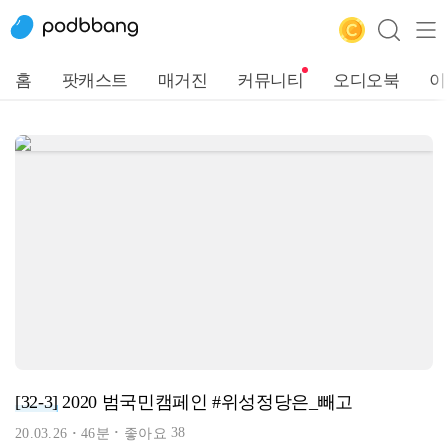
홈
팟캐스트
매거진
커뮤니티
오디오북
이
[32-3]
2020 범국민캠페인 #위성정당은_빼고
38
20.03.26
46분
좋아요