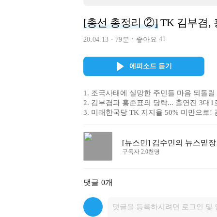
[총선 총정리 ②]
TK 김부겸,
41
20.04.13
79분
좋아요
에피소드 듣기
1. 조국사태에 실망한 주민들 마음 되돌릴
2. 김부겸과 홍준표의 당락... 출연진 3대1
3. 미래한국당 TK 지지율 50% 미만으로
[뉴스민] 김수민의 뉴스밑장
구독자 2.0천명
댓글
0개