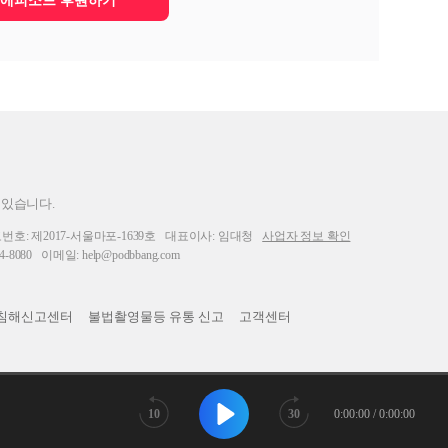
에피소드 후원하기
 있습니다.
: 제2017-서울마포-1639호
대표이사: 임대청
사업자 정보 확인
-8080
이메일: help@podbbang.com
침해신고센터
불법촬영물등 유통 신고
고객센터
10
30
0:00:00 / 0:00:00