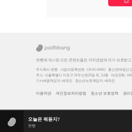
팟빵에 게시된 모든 콘텐츠들은 저작권법에 의거 보호받고
주식회사 팟빵
사업자등록번호: 119-81-94062
통신판매업신고번호
주소: 서울특별시 마포구 와우산로29길 42, 3,4층
대표전화: 1644
기사배열책임자: 배재진
청소년보호책임자: 배재진
이용약관
개인정보처리방침
청소년 보호정책
권리
오늘은 뭐듣지?
팟빵