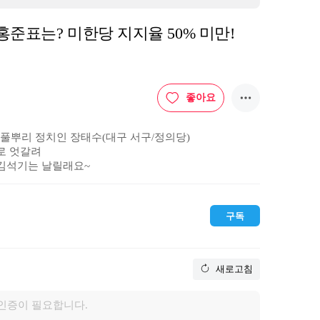
 홍준표는? 미한당 지지율 50% 미만!
좋아요
 풀뿌리 정치인 장태수(대구 서구/정의당)

로 엇갈려

! 김석기는 날릴래요~
구독
새로고침