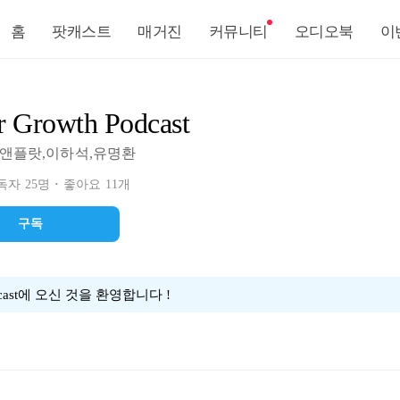
홈
팟캐스트
매거진
커뮤니티
오디오북
이
r Growth Podcast
앤플랏,이하석,유명환
자 25명
좋아요 11개
구독
odcast에 오신 것을 환영합니다 !