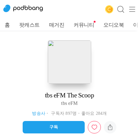
홈
팟캐스트
매거진
커뮤니티
오디오북
이
tbs eFM The Scoop
tbs eFM
방송사
구독자 897명
좋아요 284개
구독