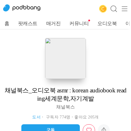
홈
팟캐스트
매거진
커뮤니티
오디오북
이
채널북스_오디오북 asmr : korean audiobook read
ing세계문학,자기계발
채널북스
도서
구독자 774명
좋아요 205개
구독