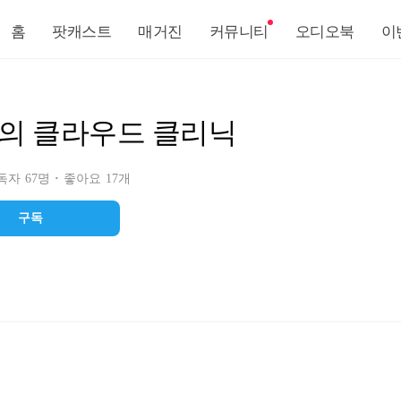
홈
팟캐스트
매거진
커뮤니티
오디오북
이
의 클라우드 클리닉
자 67명
좋아요 17개
구독