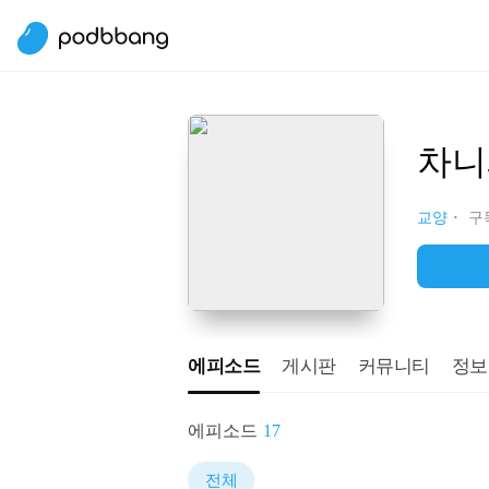
차니
교양
구독
에피소드
게시판
커뮤니티
정보
에피소드
17
전체