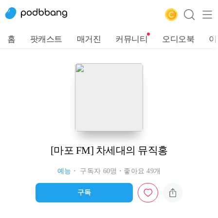
홈
팟캐스트
매거진
커뮤니티
오디오북
이
[마포 FM] 차세대의 뮤직홍
예능
구독자 60명
좋아요 49개
구독