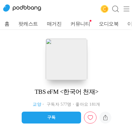
홈
팟캐스트
매거진
커뮤니티
오디오북
이
TBS eFM <한국어 천재>
교양
구독자 577명
좋아요 181개
구독