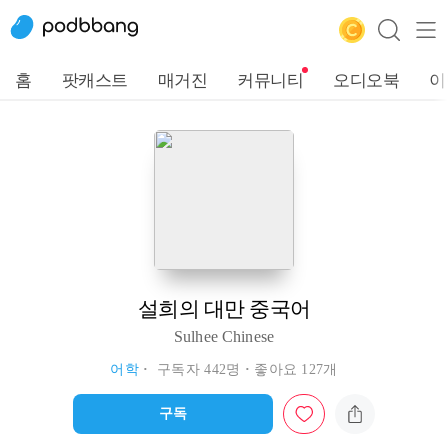
홈
팟캐스트
매거진
커뮤니티
오디오북
이
설희의 대만 중국어
Sulhee Chinese
어학
구독자 442명
좋아요 127개
구독