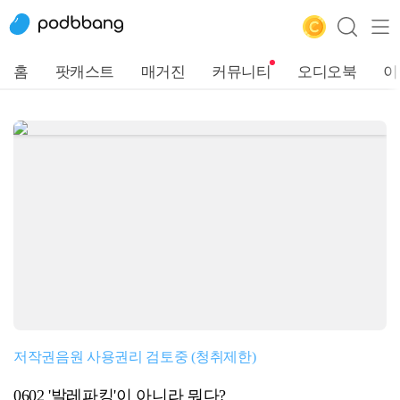
홈
팟캐스트
매거진
커뮤니티
오디오북
이
저작권음원 사용권리 검토중 (청취제한)
0602 '발레파킹'이 아니라 뭐다?