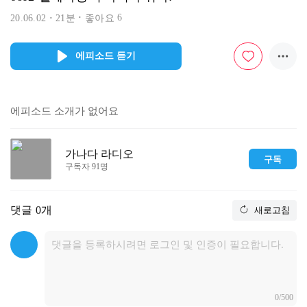
6
20.06.02
21분
좋아요
에피소드 듣기
에피소드 소개가 없어요
가나다 라디오
구독
구독자 91명
댓글
0개
새로고침
0/500