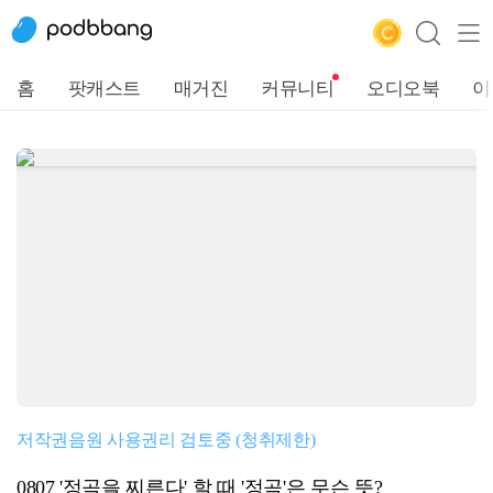
홈
팟캐스트
매거진
커뮤니티
오디오북
이
저작권음원 사용권리 검토중 (청취제한)
0807 '정곡을 찌른다' 할 때 '정곡'은 무슨 뜻?